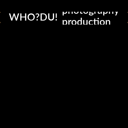
creative
READ MORE
photography
WHO?DU!
0 likes
production
consultation
instagram
linkedin