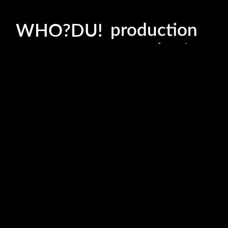
DSTNCT - sollte
photography
Jungs aus Köl
WHO?DU!
production
Anchlets und 
dem sehr...
consultation
READ MORE
0 likes